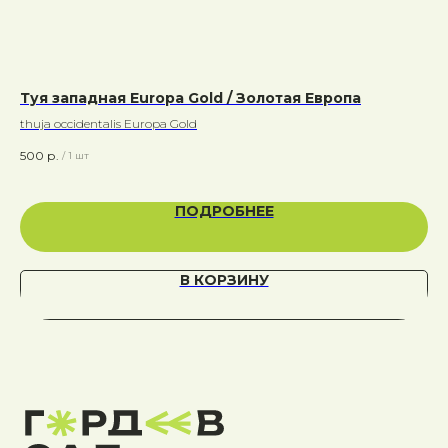
Туя западная Europa Gold / Золотая Европа
Мо
Хи
thuja occidentalis Europa Gold
com
500
р.
/
1 шт
70
ПОДРОБНЕЕ
В КОРЗИНУ