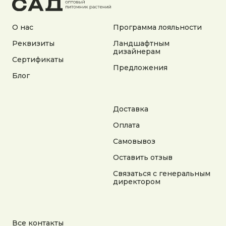
О нас
Программа лояльности
Реквизиты
Ландшафтным
дизайнерам
Сертификаты
Адрес:
Предложения
Блог
Калужская область, Боровский район, сельское
поселение Асеньевское, деревня Гордеево
Документы:
Доставка
Политика конфиденциальности
Согласие на обработку персональных данных
Оплата
Согласие на получение рекламной информации
Самовывоз
© 2025 Гордеев Сад. Все права защищены
Оставить отзыв
Не является публичной офертой. Информация
на сайте носит справочный характер
Связаться с генеральным
директором
Разработка сайта
Все контакты